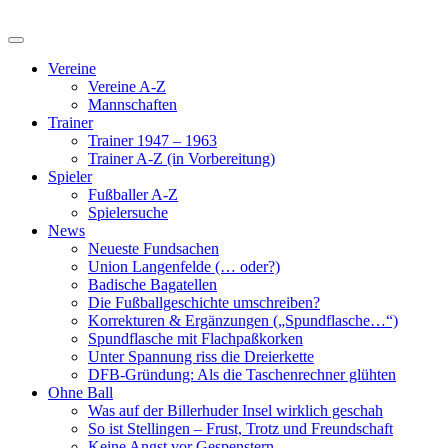
Vereine
Vereine A-Z
Mannschaften
Trainer
Trainer 1947 – 1963
Trainer A-Z (in Vorbereitung)
Spieler
Fußballer A-Z
Spielersuche
News
Neueste Fundsachen
Union Langenfelde (… oder?)
Badische Bagatellen
Die Fußballgeschichte umschreiben?
Korrekturen & Ergänzungen („Spundflasche…“)
Spundflasche mit Flachpaßkorken
Unter Spannung riss die Dreierkette
DFB-Gründung: Als die Taschenrechner glühten
Ohne Ball
Was auf der Billerhuder Insel wirklich geschah
So ist Stellingen – Frust, Trotz und Freundschaft
Keine Angst vor Gespenstern