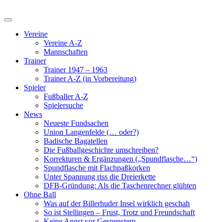
Vereine
Vereine A-Z
Mannschaften
Trainer
Trainer 1947 – 1963
Trainer A-Z (in Vorbereitung)
Spieler
Fußballer A-Z
Spielersuche
News
Neueste Fundsachen
Union Langenfelde (… oder?)
Badische Bagatellen
Die Fußballgeschichte umschreiben?
Korrekturen & Ergänzungen („Spundflasche…“)
Spundflasche mit Flachpaßkorken
Unter Spannung riss die Dreierkette
DFB-Gründung: Als die Taschenrechner glühten
Ohne Ball
Was auf der Billerhuder Insel wirklich geschah
So ist Stellingen – Frust, Trotz und Freundschaft
Keine Angst vor Gespenstern