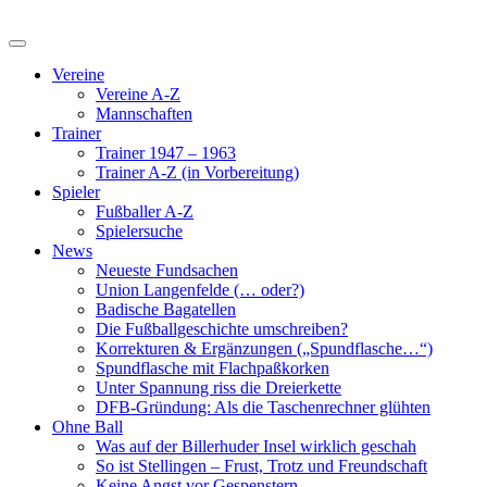
Vereine
Vereine A-Z
Mannschaften
Trainer
Trainer 1947 – 1963
Trainer A-Z (in Vorbereitung)
Spieler
Fußballer A-Z
Spielersuche
News
Neueste Fundsachen
Union Langenfelde (… oder?)
Badische Bagatellen
Die Fußballgeschichte umschreiben?
Korrekturen & Ergänzungen („Spundflasche…“)
Spundflasche mit Flachpaßkorken
Unter Spannung riss die Dreierkette
DFB-Gründung: Als die Taschenrechner glühten
Ohne Ball
Was auf der Billerhuder Insel wirklich geschah
So ist Stellingen – Frust, Trotz und Freundschaft
Keine Angst vor Gespenstern