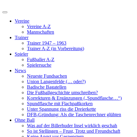
Vereine
Vereine A-Z
Mannschaften
Trainer
Trainer 1947 – 1963
Trainer A-Z (in Vorbereitung)
Spieler
Fußballer A-Z
Spielersuche
News
Neueste Fundsachen
Union Langenfelde (… oder?)
Badische Bagatellen
Die Fußballgeschichte umschreiben?
Korrekturen & Ergänzungen („Spundflasche…“)
Spundflasche mit Flachpaßkorken
Unter Spannung riss die Dreierkette
DFB-Gründung: Als die Taschenrechner glühten
Ohne Ball
Was auf der Billerhuder Insel wirklich geschah
So ist Stellingen – Frust, Trotz und Freundschaft
Keine Angst vor Gespenstern