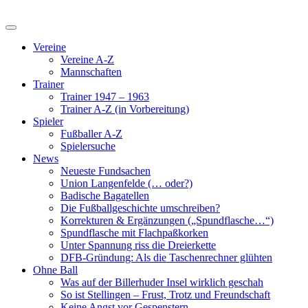
Vereine
Vereine A-Z
Mannschaften
Trainer
Trainer 1947 – 1963
Trainer A-Z (in Vorbereitung)
Spieler
Fußballer A-Z
Spielersuche
News
Neueste Fundsachen
Union Langenfelde (… oder?)
Badische Bagatellen
Die Fußballgeschichte umschreiben?
Korrekturen & Ergänzungen („Spundflasche…“)
Spundflasche mit Flachpaßkorken
Unter Spannung riss die Dreierkette
DFB-Gründung: Als die Taschenrechner glühten
Ohne Ball
Was auf der Billerhuder Insel wirklich geschah
So ist Stellingen – Frust, Trotz und Freundschaft
Keine Angst vor Gespenstern