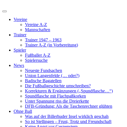
Vereine
Vereine A-Z
Mannschaften
Trainer
Trainer 1947 – 1963
Trainer A-Z (in Vorbereitung)
Spieler
Fußballer A-Z
Spielersuche
News
Neueste Fundsachen
Union Langenfelde (… oder?)
Badische Bagatellen
Die Fußballgeschichte umschreiben?
Korrekturen & Ergänzungen („Spundflasche…“)
Spundflasche mit Flachpaßkorken
Unter Spannung riss die Dreierkette
DFB-Gründung: Als die Taschenrechner glühten
Ohne Ball
Was auf der Billerhuder Insel wirklich geschah
So ist Stellingen – Frust, Trotz und Freundschaft
Keine Angst vor Gespenstern